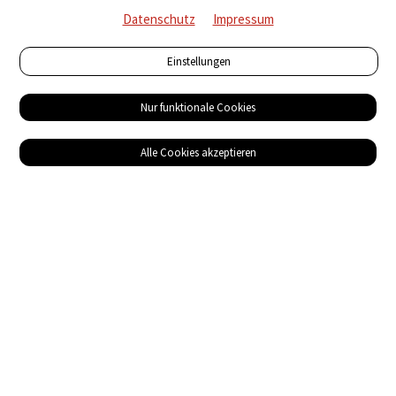
Datenschutz
Impressum
Einstellungen
Nur funktionale Cookies
Alle Cookies akzeptieren
Service
Bezugsquellen
Das ABZ der Stromwelt
NIN-Know-How
Informationen