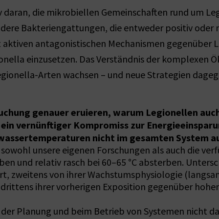
v daran, die mikrobiellen Gemeinschaften rund um Legio
e Bakteriengattungen, die entweder positiv oder neg
mit aktiven antagonistischen Mechanismen gegenüber Le
onella einzusetzen. Das Verständnis der komplexen Ök
egionella-Arten wachsen – und neue Strategien dageg
rsuchung genauer eruieren, warum Legionellen auc
°C ein vernünftiger Kompromiss zur Energieeinsparu
mwassertemperaturen nicht im gesamten System a
 sowohl unsere eigenen Forschungen als auch die verf
en und relativ rasch bei 60–65 °C absterben. Untersc
Art, zweitens von ihrer Wachstumsphysiologie (langsa
d drittens ihrer vorherigen Exposition gegenüber hohe
i der Planung und beim Betrieb von Systemen nicht da