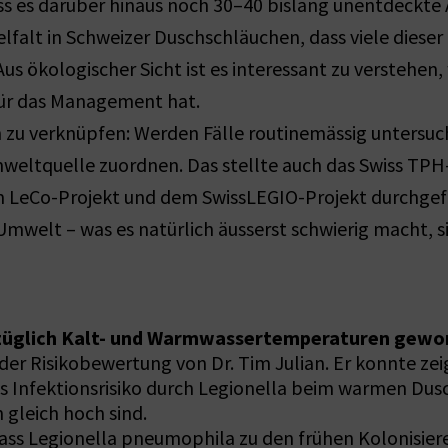
ass es darüber hinaus noch 30–40 bislang unentdeckte
elfalt in Schweizer Duschschläuchen, dass viele dies
 ökologischer Sicht ist es interessant zu verstehen
ür das Management hat.
n zu verknüpfen: Werden Fälle routinemässig untersuch
weltquelle zuordnen. Das stellte auch das Swiss TPH-T
eCo-Projekt und dem SwissLEGIO-Projekt durchgeführ
r Umwelt – was es natürlich äusserst schwierig mach
ezüglich Kalt- und Warmwassertemperaturen gew
der Risikobewertung von Dr. Tim Julian. Er konnte z
s Infektionsrisiko durch Legionella beim warmen Dusc
 gleich hoch sind.
 dass Legionella pneumophila zu den frühen Kolonisie