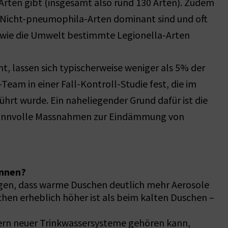
 Arten gibt (insgesamt also rund 130 Arten). Zudem
er Nicht-pneumophila-Arten dominant sind und oft
, wie die Umwelt bestimmte Legionella-Arten
t, lassen sich typischerweise weniger als 5% der
eam in einer Fall-Kontroll-Studie fest, die im
t wurde. Ein naheliegender Grund dafür ist die
t, sinnvolle Massnahmen zur Eindämmung von
onnen?
eigen, dass warme Duschen deutlich mehr Aerosole
hen erheblich höher ist als beim kalten Duschen –
rern neuer Trinkwassersysteme gehören kann,