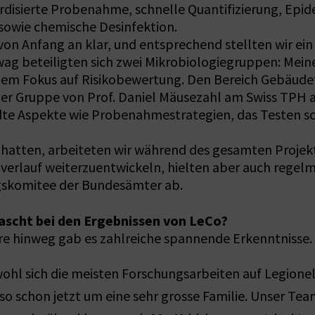
disierte Probenahme, schnelle Quantifizierung, Epid
owie chemische Desinfektion.
 von Anfang an klar, und entsprechend stellten wir e
awag beteiligten sich zwei Mikrobiologiegruppen: Mei
t dem Fokus auf Risikobewertung. Den Bereich Gebäud
der Gruppe von Prof. Daniel Mäusezahl am Swiss TPH a
dte Aspekte wie Probenahmestrategien, das Testen s
 hatten, arbeiteten wir während des gesamten Proje
verlauf weiterzuentwickeln, hielten aber auch regel
ngskomitee der Bundesämter ab.
rascht bei den Ergebnissen von LeCo?
 hinweg gab es zahlreiche spannende Erkenntnisse. 
bwohl sich die meisten Forschungsarbeiten auf Legione
so schon jetzt um eine sehr grosse Familie. Unser Tea