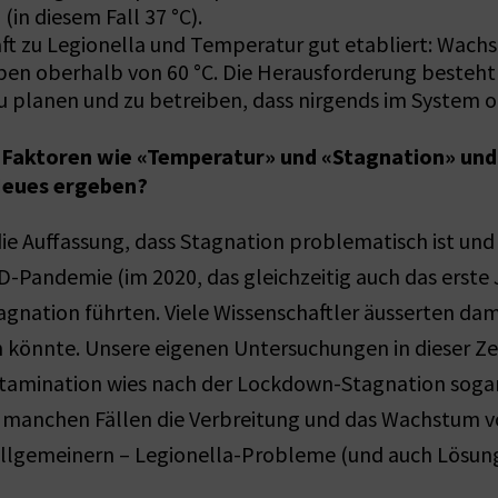
n diesem Fall 37 °C).
t zu Legionella und Temperatur gut etabliert: Wachst
en oberhalb von 60 °C. Die Herausforderung besteht 
 zu planen und zu betreiben, dass nirgends im Syste
n Faktoren wie «Temperatur» und «Stagnation» und 
Neues ergeben?
die Auffassung, dass Stagnation problematisch ist und
andemie (im 2020, das gleichzeitig auch das erste Ja
gnation führten. Viele Wissenschaftler äusserten dam
önnte. Unsere eigenen Untersuchungen in dieser Zeit
mination wies nach der Lockdown-Stagnation sogar 
n manchen Fällen die Verbreitung und das Wachstum v
erallgemeinern – Legionella-Probleme (und auch Lösun