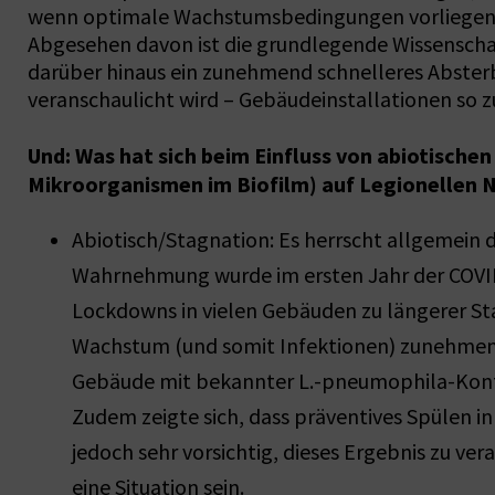
wenn optimale Wachstumsbedingungen vorliegen (i
Abgesehen davon ist die grundlegende Wissenschaf
darüber hinaus ein zunehmend schnelleres Absterb
veranschaulicht wird – Gebäudeinstallationen so
Und: Was hat sich beim Einfluss von abiotische
Mikroorganismen im Biofilm) auf Legionellen 
Abiotisch/Stagnation: Es herrscht allgemein 
Wahrnehmung wurde im ersten Jahr der COVID-P
Lockdowns in vielen Gebäuden zu längerer Sta
Wachstum (und somit Infektionen) zunehmen k
Gebäude mit bekannter L.-pneumophila-Konta
Zudem zeigte sich, dass präventives Spülen i
jedoch sehr vorsichtig, dieses Ergebnis zu v
eine Situation sein.