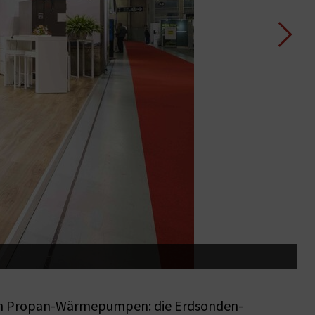
C
euen Propan-Wärmepumpen: die Erdsonden-