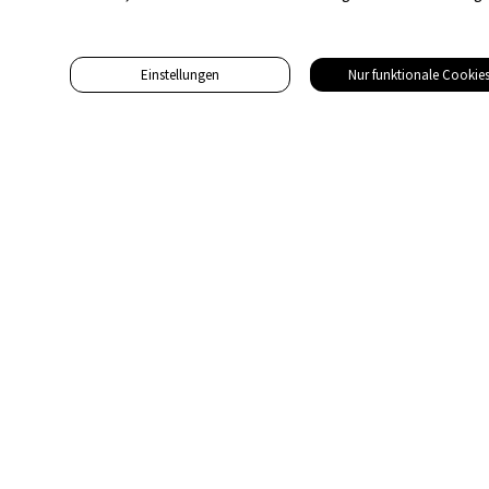
Einstellungen
Nur funktionale Cookie
Adresse
Gebäudetechnik Medien AG
Hinterdorfstrasse 19
8542 Wiesendangen
Tel. 043 455 75 70
redaktion@gebaeudetechnik.ch