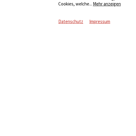
Cookies, welche
...
Mehr anzeigen
Datenschutz
Impressum
Informationen
ellen
Impressum
er Stromwelt
Datenschutz
-How
AGB