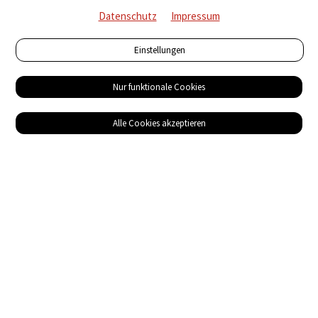
Datenschutz
Impressum
Einstellungen
Nur funktionale Cookies
Alle Cookies akzeptieren
Service
Bezugsquellen
Das ABZ der Stromwelt
NIN-Know-How
Informationen