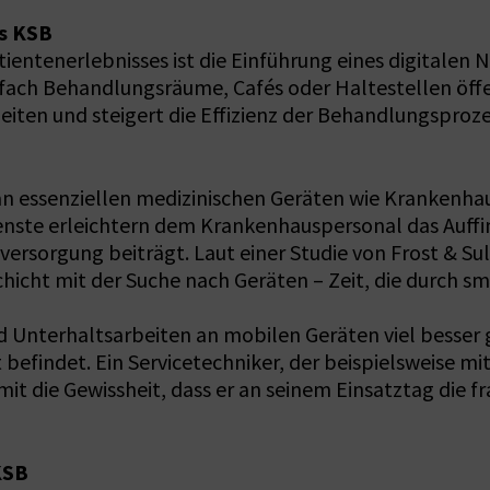
es KSB
entenerlebnisses ist die Einführung eines digitalen 
fach Behandlungsräume, Cafés oder Haltestellen öffe
iten und steigert die Effizienz der Behandlungsproze
 an essenziellen medizinischen Geräten wie Krankenh
enste erleichtern dem Krankenhauspersonal das Auff
nversorgung beiträgt. Laut einer Studie von Frost & Su
hicht mit der Suche nach Geräten – Zeit, die durch s
Unterhaltsarbeiten an mobilen Geräten viel besser g
rät befindet. Ein Servicetechniker, der beispielsweise m
t die Gewissheit, dass er an seinem Einsatztag die fr
KSB