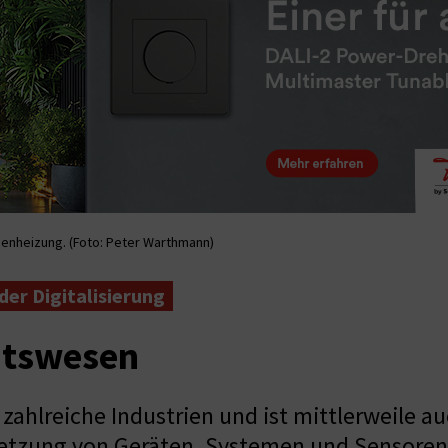
denheizung. (Foto: Peter Warthmann)
er Digitalisierung
itswesen
rt zahlreiche Industrien und ist mittlerweile
netzung von Geräten, Systemen und Sensoren