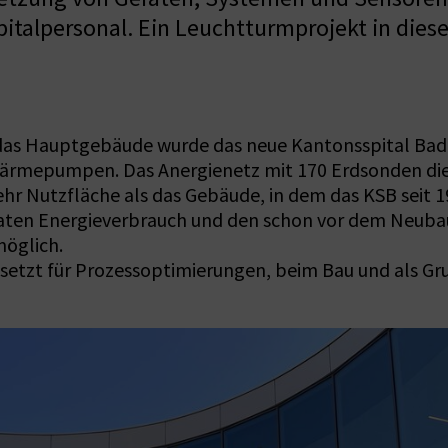
italpersonal. Ein Leuchtturmprojekt in dies
das Hauptgebäude wurde das neue Kantonsspital Baden
ärmepumpen. Das Anergienetz mit 170 Erdsonden dien
ehr Nutzfläche als das Gebäude, in dem das KSB seit 
ten Energieverbrauch und den schon vor dem Neubau i
 möglich.
esetzt für Prozessoptimierungen, beim Bau und als Gr