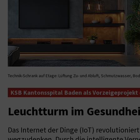
Technik-Schrank auf Etage: Lüftung Zu- und Abluft, Schmutzwasser, Bo
KSB Kantonsspital Baden als Vorzeigeprojekt d
Leuchtturm im Gesundhe
Das Internet der Dinge (IoT) revolutionie
wegzudenken. Durch die intelligente Ver