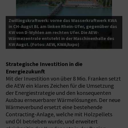
Zwillingskraftwerk: vorne das Wasserkraftwerk KWA
I
in CH-Augst BL am linken Rhein-Ufer, gegenüber das
A
KW von D-Wyhlen am rechten Ufer. Die AEW-
w
Wärmezentrale entsteht in der Maschinenhalle des
a
KW Augst. (Fotos: AEW, KWA/Axpo)
K
Strategische Investition in die
Energiezukunft
Mit der Investition von über 8 Mio. Franken setzt
die AEW ein klares Zeichen für die Umsetzung
der Energiestrategie und den konsequenten
Ausbau erneuerbarer Wärmelösungen. Der neue
Wärmeverbund ersetzt eine bestehende
Contracting-Anlage, welche mit Holzpellets
und Öl betrieben wurde, und erweitert