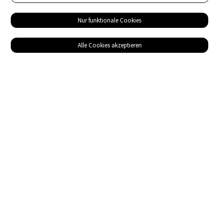
Nur funktionale Cookies
Alle Cookies akzeptieren
Service
Bezugsquellen
Das ABZ der Stromwelt
NIN-Know-How
Informationen
Impressum
Datenschutz
AGB