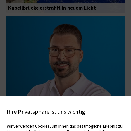
Kapellbrücke erstrahlt in neuem Licht
Ihre Privatsphäre ist uns wichtig
Interview mit Michael Stoller, Restclean
Wir verwenden Cookies, um Ihnen das bestmögliche Erlebnis zu
«Erfolg basiert klar auf starkem Team»