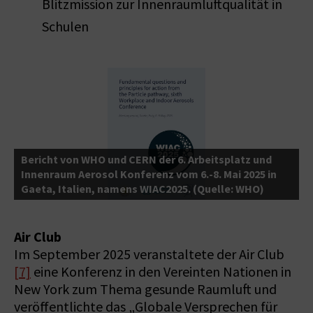
Blitzmission zur Innenraumluftqualität in
Schulen
t
e
Bericht von WHO und CERN der 6. Arbeitsplatz und
t
Innenraum Aerosol Konferenz vom 6.-8. Mai 2025 in
Z
Gaeta, Italien, namens WIAC2025. (Quelle: WHO)
P
Air Club
Im September 2025 veranstaltete der Air Club
[7]
eine Konferenz in den Vereinten Nationen in
New York zum Thema gesunde Raumluft und
veröffentlichte das „Globale Versprechen für