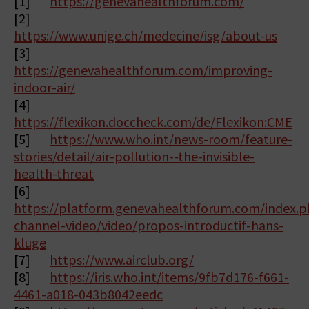
[1]
https://genevahealthforum.com/
[2]
https://www.unige.ch/medecine/isg/about-us
[3]
https://genevahealthforum.com/improving-
indoor-air/
[4]
https://flexikon.doccheck.com/de/Flexikon:CME
[5]
https://www.who.int/news-room/feature-
stories/detail/air-pollution--the-invisible-
health-threat
[6]
https://platform.genevahealthforum.com/index.p
channel-video/video/propos-introductif-hans-
kluge
[7]
https://www.airclub.org/
[8]
https://iris.who.int/items/9fb7d176-f661-
4461-a018-043b8042eedc