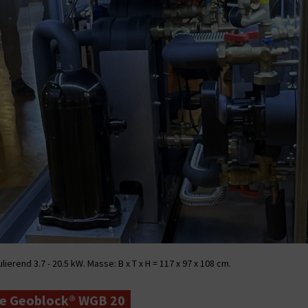
d 3.7 - 20.5 kW. Masse: B x T x H = 117 x 97 x 108 cm.
e Geoblock® WGB 20