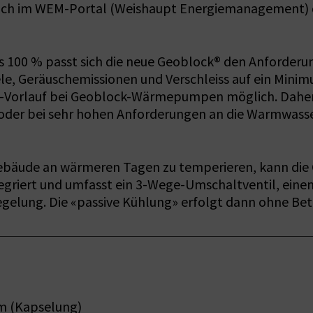
auch im WEM-Portal (Weishaupt Energiemanagement) 
 100 % passt sich die neue Geoblock® den Anforderung
, Geräuschemissionen und Verschleiss auf ein Minim
C-Vorlauf bei Geoblock-Wärmepumpen möglich. Daher e
oder bei sehr hohen Anforderungen an die Warmwass
ebäude an wärmeren Tagen zu temperieren, kann die 
tegriert und umfasst ein 3-Wege-Umschaltventil, eine
egelung. Die «passive Kühlung» erfolgt dann ohne B
m (Kapselung)