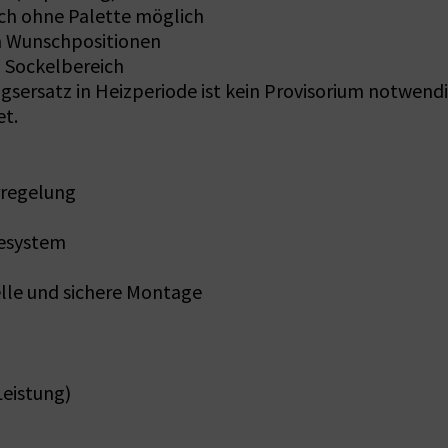
uch ohne Palette möglich
en Wunschpositionen
 Sockelbereich
ngsersatz in Heizperiode ist kein Provisorium notwend
et.
rregelung
desystem
lle und sichere Montage
Leistung)