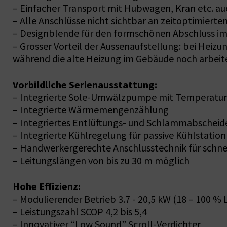
– Einfacher Transport mit Hubwagen, Kran etc. a
– Alle Anschlüsse nicht sichtbar an zeitoptimiert
– Designblende für den formschönen Abschluss im
– Grosser Vorteil der Aussenaufstellung: bei Heizu
während die alte Heizung im Gebäude noch arbeit
Vorbildliche Serienausstattung:
– Integrierte Sole-Umwälzpumpe mit Temperatu
– Integrierte Wärmemengenzählung
– Integriertes Entlüftungs- und Schlammabschei
– Integrierte Kühlregelung für passive Kühlstation
– Handwerkergerechte Anschlusstechnik für schne
– Leitungslängen von bis zu 30 m möglich
Hohe Effizienz:
– Modulierender Betrieb 3.7 - 20,5 kW (18 – 100 % 
– Leistungszahl SCOP 4,2 bis 5,4
– Innovativer “Low Sound” Scroll-Verdichter