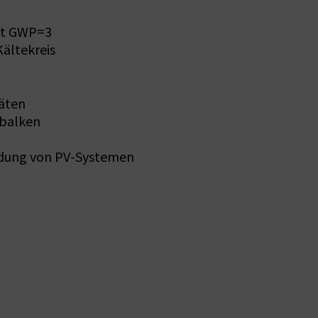
mit GWP=3
Kältekreis
räten
sbalken
indung von PV-Systemen