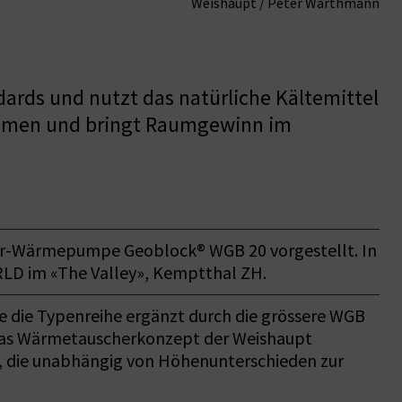
Weishaupt / Peter Warthmann
rds und nutzt das natürliche Kältemittel
nahmen und bringt Raumgewinn im
ser-Wärmepumpe Geoblock® WGB 20 vorgestellt. In
RLD im «The Valley», Kemptthal ZH.
 die Typenreihe ergänzt durch die grössere WGB
. Das Wärmetauscherkonzept der Weishaupt
n, die unabhängig von Höhenunterschieden zur