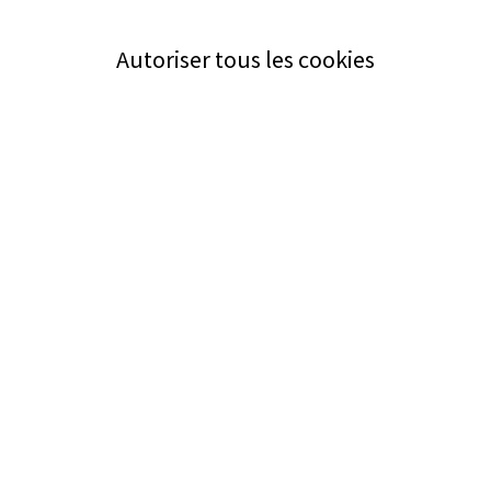
Autoriser tous les cookies
Service
Bezugsquellen
Aus- und Weiterbildung
Das ABZ der Stromwelt
NIN-Know-How
Informationen
Impressum
Datenschutz
AGB
Adresse