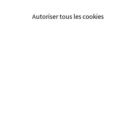
Autoriser tous les cookies
Service
Bezugsquellen
Aus- und Weiterbildung
Das ABZ der Stromwelt
NIN-Know-How
Informationen
Impressum
Datenschutz
AGB
Adresse